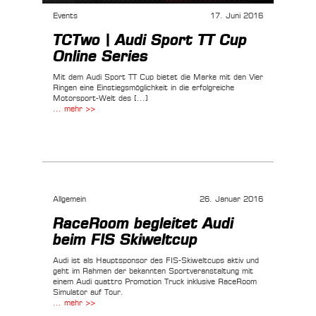
Events
17. Juni 2016
TCTwo | Audi Sport TT Cup
Online Series
Mit dem Audi Sport TT Cup bietet die Marke mit den Vier
Ringen eine Einstiegsmöglichkeit in die erfolgreiche
Motorsport-Welt des [...]
... mehr >>
Allgemein
26. Januar 2016
RaceRoom begleitet Audi
beim FIS Skiweltcup
Audi ist als Hauptsponsor des FIS-Skiweltcups aktiv und
geht im Rahmen der bekannten Sportveranstaltung mit
einem Audi quattro Promotion Truck inklusive RaceRoom
Simulator auf Tour.
... mehr >>