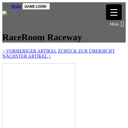
Media
GAME LOGIN
RaceRoom Raceway
<
VORHERIGER ARTIKEL
ZURÜCK ZUR ÜBERSICHT
NÄCHSTER ARTIKEL
>