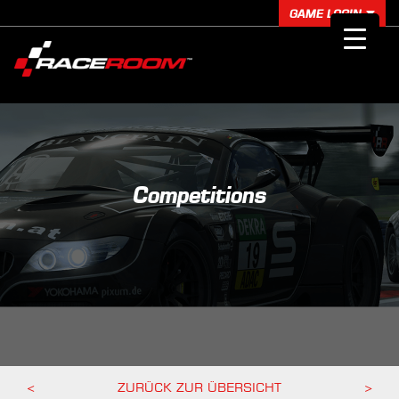
GAME LOGIN
Competitions
<
ZURÜCK ZUR ÜBERSICHT
>