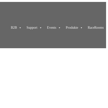
B2B
Support
Events
Produkte
RaceRooms