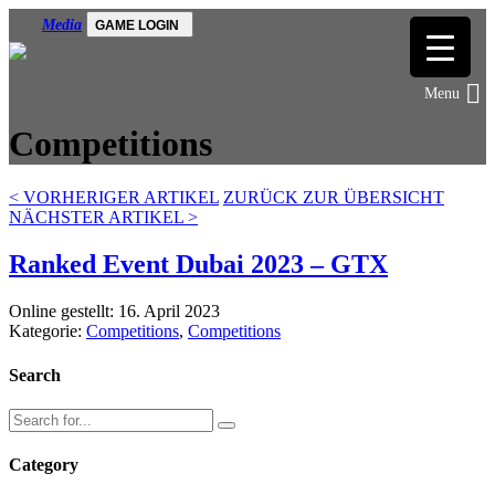
Media
GAME LOGIN
Competitions
<
VORHERIGER ARTIKEL
ZURÜCK ZUR ÜBERSICHT
NÄCHSTER ARTIKEL
>
Ranked Event Dubai 2023 – GTX
Online gestellt: 16. April 2023
Kategorie:
Competitions
,
Competitions
Search
Category