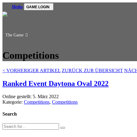
Media
GAME LOGIN
The Game
Competitions
<
VORHERIGER ARTIKEL
ZURÜCK ZUR ÜBERSICHT
NÄCH
Ranked Event Daytona Oval 2022
Online gestellt: 5. März 2022
Kategorie:
Competitions
,
Competitions
Search