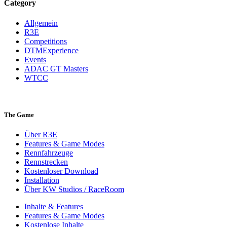
Category
Allgemein
R3E
Competitions
DTMExperience
Events
ADAC GT Masters
WTCC
The Game
Über R3E
Features & Game Modes
Rennfahrzeuge
Rennstrecken
Kostenloser Download
Installation
Über KW Studios / RaceRoom
Inhalte & Features
Features & Game Modes
Kostenlose Inhalte