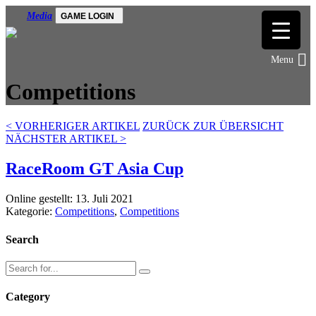
Media
GAME LOGIN
Competitions
<
VORHERIGER ARTIKEL
ZURÜCK ZUR ÜBERSICHT
NÄCHSTER ARTIKEL
>
RaceRoom GT Asia Cup
Online gestellt: 13. Juli 2021
Kategorie:
Competitions
,
Competitions
Search
Category