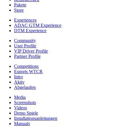
Pakete
Store
Experiences
ADAC GTM Experience
DTM Experience
Community
User Profile
VIP Driver Profile
Partner Profile
Competitions
Esports WTCR
Intro
Aktiv
Abgelaufen
Media
Screenshots
Videos
Demo Spiele
Installationsanleitungen
Manuals