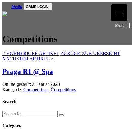
Media
GAME LOGIN
Competitions
<
VORHERIGER ARTIKEL
ZURÜCK ZUR ÜBERSICHT
NÄCHSTER ARTIKEL
>
Praga R1 @ Spa
Online gestellt: 2. Januar 2023
Kategorie:
Competitions
,
Competitions
Search
Category