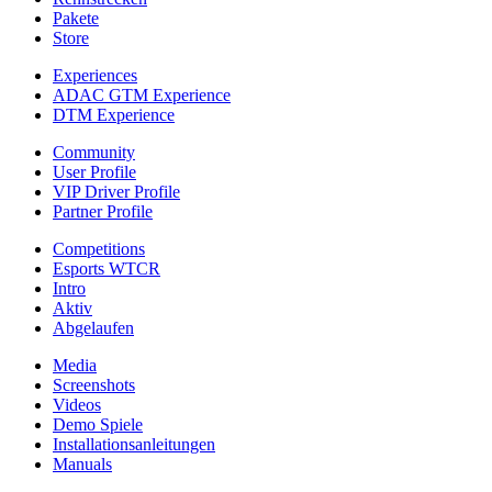
Pakete
Store
Experiences
ADAC GTM Experience
DTM Experience
Community
User Profile
VIP Driver Profile
Partner Profile
Competitions
Esports WTCR
Intro
Aktiv
Abgelaufen
Media
Screenshots
Videos
Demo Spiele
Installationsanleitungen
Manuals