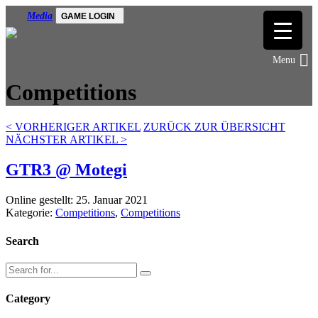
Media
GAME LOGIN
Competitions
<
VORHERIGER ARTIKEL
ZURÜCK ZUR ÜBERSICHT
NÄCHSTER ARTIKEL
>
GTR3 @ Motegi
Online gestellt: 25. Januar 2021
Kategorie:
Competitions
,
Competitions
Search
Category