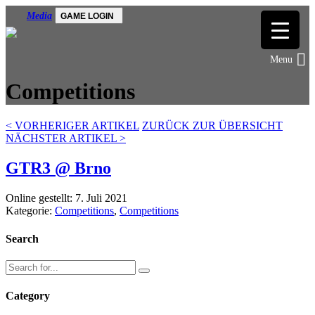
Media
GAME LOGIN
Competitions
<
VORHERIGER ARTIKEL
ZURÜCK ZUR ÜBERSICHT
NÄCHSTER ARTIKEL
>
GTR3 @ Brno
Online gestellt: 7. Juli 2021
Kategorie:
Competitions
,
Competitions
Search
Category