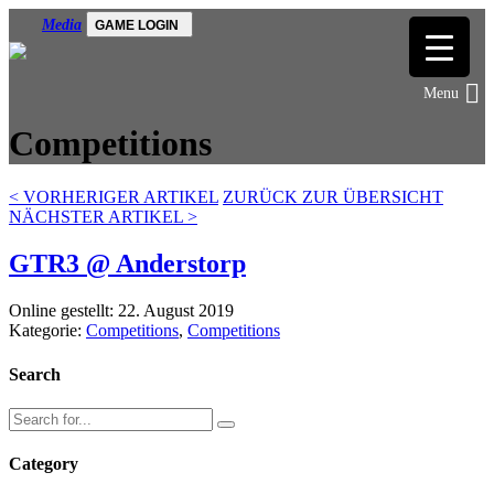
Media
GAME LOGIN
Competitions
<
VORHERIGER ARTIKEL
ZURÜCK ZUR ÜBERSICHT
NÄCHSTER ARTIKEL
>
GTR3 @ Anderstorp
Online gestellt: 22. August 2019
Kategorie:
Competitions
,
Competitions
Search
Category