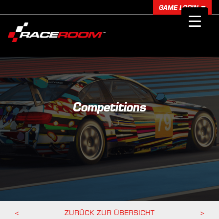
GAME LOGIN
Competitions
<
ZURÜCK ZUR ÜBERSICHT
>