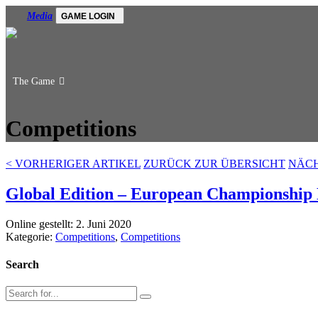
Media
GAME LOGIN
The Game
Competitions
<
VORHERIGER ARTIKEL
ZURÜCK ZUR ÜBERSICHT
NÄCH
Global Edition – European Championshi
Online gestellt: 2. Juni 2020
Kategorie:
Competitions
,
Competitions
Search