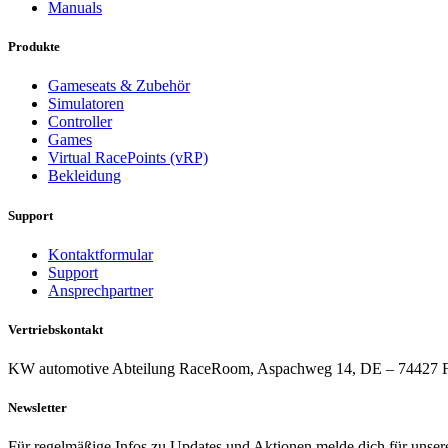
Manuals
Produkte
Gameseats & Zubehör
Simulatoren
Controller
Games
Virtual RacePoints (vRP)
Bekleidung
Support
Kontaktformular
Support
Ansprechpartner
Vertriebskontakt
KW automotive Abteilung RaceRoom, Aspachweg 14, DE – 74427 Fic
Newsletter
Für regelmäßige Infos zu Updates und Aktionen melde dich für unser