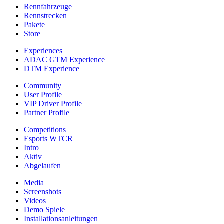
Rennfahrzeuge
Rennstrecken
Pakete
Store
Experiences
ADAC GTM Experience
DTM Experience
Community
User Profile
VIP Driver Profile
Partner Profile
Competitions
Esports WTCR
Intro
Aktiv
Abgelaufen
Media
Screenshots
Videos
Demo Spiele
Installationsanleitungen