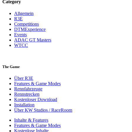
Category
Allgemein
R3E
Competitions
DTMExperience
Events
ADAC GT Masters
WTCC
The Game
Über R3E
Features & Game Modes
Rennfahrzeuge
Rennstrecken
Kostenloser Download
Installation
Über KW Studios / RaceRoom
Inhalte & Features
Features & Game Modes
Kostenlose Inhalte