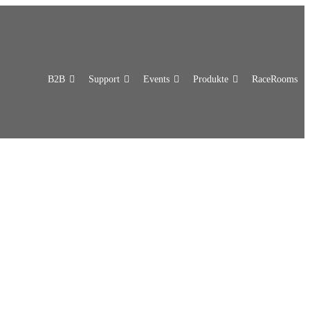
B2B
Support
Events
Produkte
RaceRooms