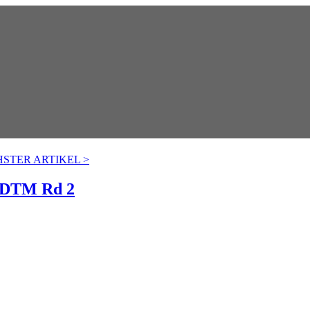
STER ARTIKEL
>
p DTM Rd 2