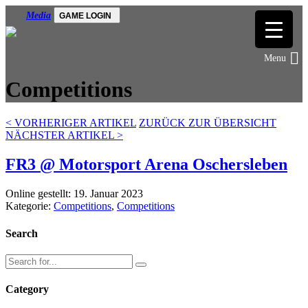
Media
GAME LOGIN
Competitions
<
VORHERIGER ARTIKEL
ZURÜCK ZUR ÜBERSICHT
NÄCHSTER ARTIKEL
>
FR3 @ Motorsport Arena Oschersleben
Online gestellt: 19. Januar 2023
Kategorie:
Competitions
,
Competitions
Search
Category