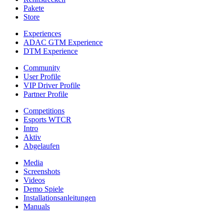
Pakete
Store
Experiences
ADAC GTM Experience
DTM Experience
Community
User Profile
VIP Driver Profile
Partner Profile
Competitions
Esports WTCR
Intro
Aktiv
Abgelaufen
Media
Screenshots
Videos
Demo Spiele
Installationsanleitungen
Manuals