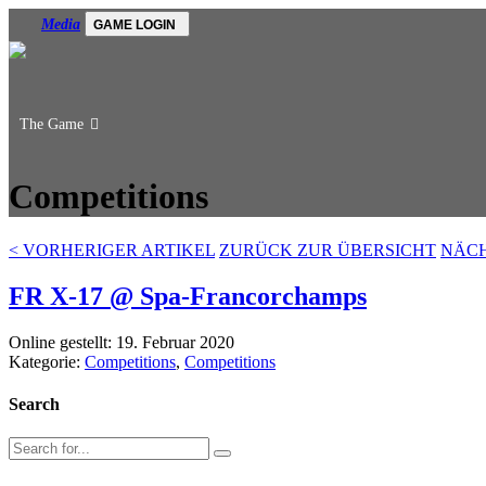
Media
GAME LOGIN
The Game
Competitions
<
VORHERIGER ARTIKEL
ZURÜCK ZUR ÜBERSICHT
NÄCH
FR X-17 @ Spa-Francorchamps
Online gestellt: 19. Februar 2020
Kategorie:
Competitions
,
Competitions
Search