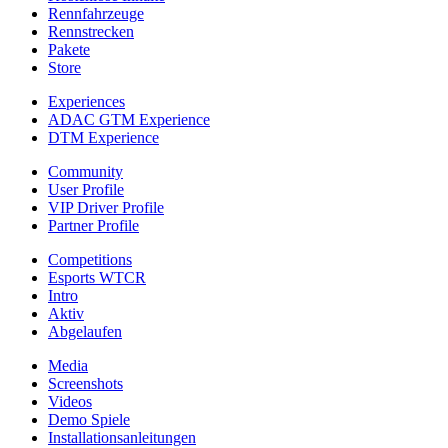
Rennfahrzeuge
Rennstrecken
Pakete
Store
Experiences
ADAC GTM Experience
DTM Experience
Community
User Profile
VIP Driver Profile
Partner Profile
Competitions
Esports WTCR
Intro
Aktiv
Abgelaufen
Media
Screenshots
Videos
Demo Spiele
Installationsanleitungen