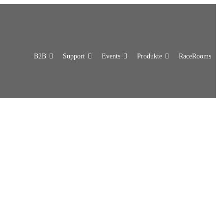
B2B
Support
Events
Produkte
RaceRooms