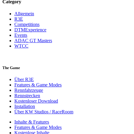
Category
Allgemein
R3E
Competitions
DTMExperience
Events
ADAC GT Masters
WTCC
The Game
Über R3E
Features & Game Modes
Rennfahrzeuge
Rennstrecken
Kostenloser Download
Installation
Über KW Studios / RaceRoom
Inhalte & Features
Features & Game Modes
Kostenlose Inhalte