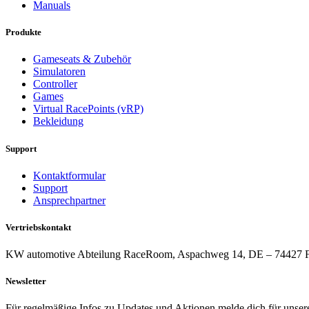
Manuals
Produkte
Gameseats & Zubehör
Simulatoren
Controller
Games
Virtual RacePoints (vRP)
Bekleidung
Support
Kontaktformular
Support
Ansprechpartner
Vertriebskontakt
KW automotive Abteilung RaceRoom, Aspachweg 14, DE – 74427 Fic
Newsletter
Für regelmäßige Infos zu Updates und Aktionen melde dich für unser