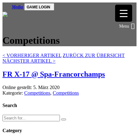
Media
GAME LOGIN
Competitions
<
VORHERIGER ARTIKEL
ZURÜCK ZUR ÜBERSICHT
NÄCHSTER ARTIKEL
>
FR X-17 @ Spa-Francorchamps
Online gestellt: 5. März 2020
Kategorie:
Competitions
,
Competitions
Search
Category