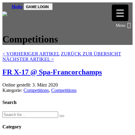
Media
GAME LOGIN
Competitions
<
VORHERIGER ARTIKEL
ZURÜCK ZUR ÜBERSICHT
NÄCHSTER ARTIKEL
>
FR X-17 @ Spa-Francorchamps
Online gestellt: 3. März 2020
Kategorie:
Competitions
,
Competitions
Search
Category