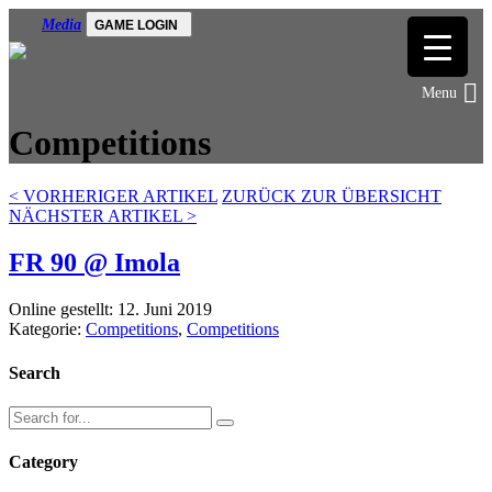
Media
GAME LOGIN
Competitions
<
VORHERIGER ARTIKEL
ZURÜCK ZUR ÜBERSICHT
NÄCHSTER ARTIKEL
>
FR 90 @ Imola
Online gestellt: 12. Juni 2019
Kategorie:
Competitions
,
Competitions
Search
Category