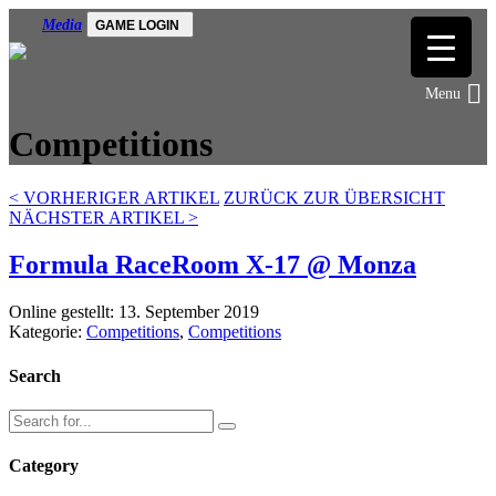
Media
GAME LOGIN
Competitions
<
VORHERIGER ARTIKEL
ZURÜCK ZUR ÜBERSICHT
NÄCHSTER ARTIKEL
>
Formula RaceRoom X-17 @ Monza
Online gestellt: 13. September 2019
Kategorie:
Competitions
,
Competitions
Search
Category