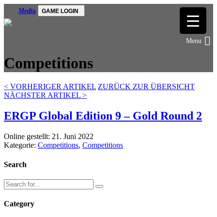
Media
GAME LOGIN
Competitions
<
VORHERIGER ARTIKEL
ZURÜCK ZUR ÜBERSICHT
NÄCHSTER ARTIKEL
>
ERGP Global Edition 9 – Gold Round 2
Online gestellt: 21. Juni 2022
Kategorie:
Competitions
,
Competitions
Search
Category