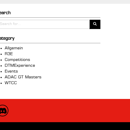
earch
ategory
Allgemein
R3E
Competitions
DTMExperience
Events
ADAC GT Masters
WTCC