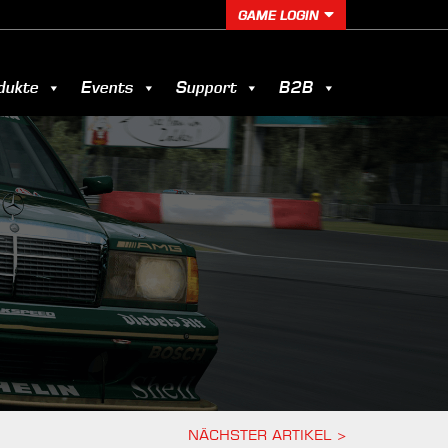
GAME LOGIN
dukte
Events
Support
B2B
NÄCHSTER ARTIKEL
>