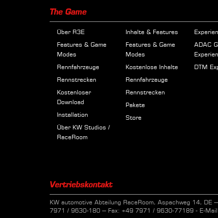
The Game
Über R3E
Inhalte & Features
Experie
Features & Game
Features & Game
ADAC 
Modes
Modes
Experie
Rennfahrzeuge
Kostenlose Inhalte
DTM Exp
Rennstrecken
Rennfahrzeuge
Kostenloser
Rennstrecken
Download
Pakete
Installation
Store
Über KW Studios /
RaceRoom
Vertriebskontakt
KW automotive Abteilung RaceRoom, Aspachweg 14, DE – 
7971 / 9630-180 – Fax: +49 7971 / 9630-77189 - E-Mai