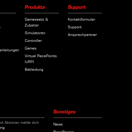
Produkte
Support
Gameseats &
Kontaktformular
Zubehör
s
Support
Simulatoren
Ansprechpartner
Controller
e
Games
sanleitungen
Virtual RacePoints
(vRP)
Bekleidung
Sonstiges
nd Aktionen melde dich
News
ung