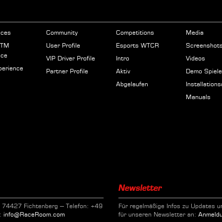
nces
Community
Competitions
Media
GTM
User Profile
Esports WTCR
Screenshot
nce
VIP Driver Profile
Intro
Videos
erience
Partner Profile
Aktiv
Demo Spiel
Abgelaufen
Installation
Manuals
Newsletter
74427 Fichtenberg – Telefon: +49
Für regelmäßige Infos zu Updates u
l:
info@RaceRoom.com
für unseren Newsletter an:
Anmeld