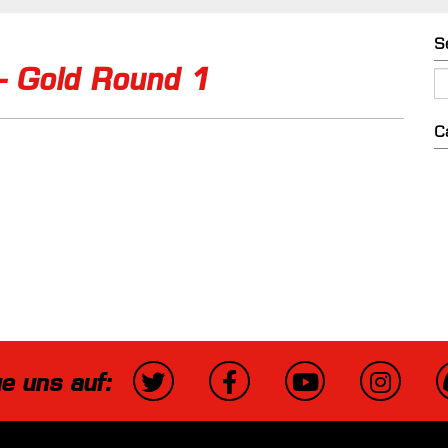
S
– Gold Round 1
C
ge uns auf: