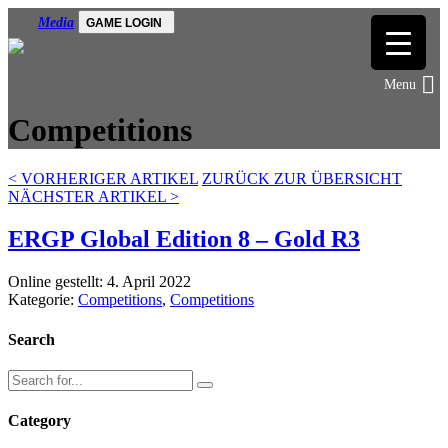
Media
GAME LOGIN
Competitions
<
VORHERIGER ARTIKEL
ZURÜCK ZUR ÜBERSICHT
NÄCHSTER ARTIKEL
>
ERGP Global Edition 8 – Gold R3
Online gestellt: 4. April 2022
Kategorie:
Competitions
,
Competitions
Search
Category