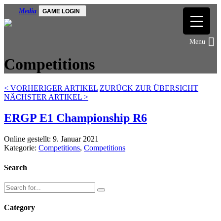
Media
GAME LOGIN
Competitions
<
VORHERIGER ARTIKEL
ZURÜCK ZUR ÜBERSICHT
NÄCHSTER ARTIKEL
>
ERGP E1 Championship R6
Online gestellt: 9. Januar 2021
Kategorie:
Competitions
,
Competitions
Search
Category