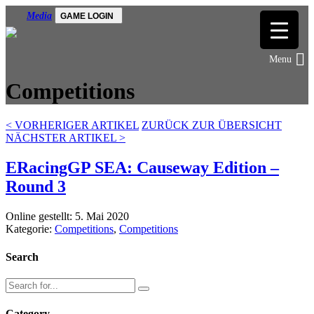
Media
GAME LOGIN
Competitions
<
VORHERIGER ARTIKEL
ZURÜCK ZUR ÜBERSICHT
NÄCHSTER ARTIKEL
>
ERacingGP SEA: Causeway Edition –
Round 3
Online gestellt: 5. Mai 2020
Kategorie:
Competitions
,
Competitions
Search
Category