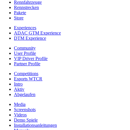
Rennfahrzeuge
Rennstrecken
Pakete
Store
Experiences
ADAC GTM Experience
DTM Experience
Community
User Profile
VIP Driver Profile
Partner Profile
Competitions
Esports WTCR
Intro
Aktiv
Abgelaufen
Media
Screenshots
Videos
Demo Spiele
Installationsanleitungen