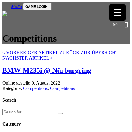
Media
GAME LOGIN
Competitions
<
VORHERIGER ARTIKEL
ZURÜCK ZUR ÜBERSICHT
NÄCHSTER ARTIKEL
>
BMW M235i @ Nürburgring
Online gestellt: 9. August 2022
Kategorie:
Competitions
,
Competitions
Search
Category