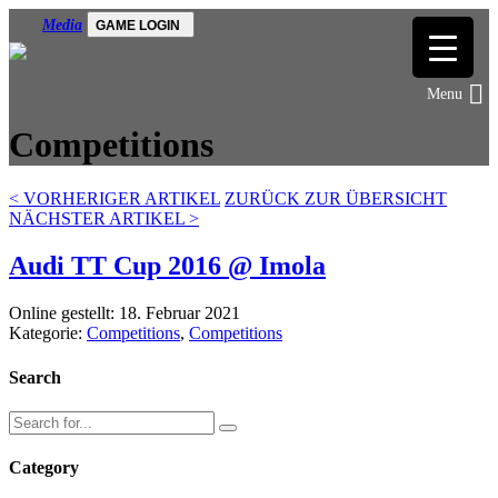
Media
GAME LOGIN
Competitions
<
VORHERIGER ARTIKEL
ZURÜCK ZUR ÜBERSICHT
NÄCHSTER ARTIKEL
>
Audi TT Cup 2016 @ Imola
Online gestellt: 18. Februar 2021
Kategorie:
Competitions
,
Competitions
Search
Category