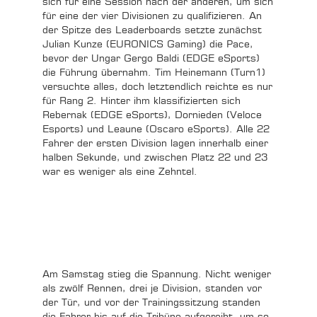
sich für eine Session nach der anderen, um sich
für eine der vier Divisionen zu qualifizieren. An
der Spitze des Leaderboards setzte zunächst
Julian Kunze (EURONICS Gaming) die Pace,
bevor der Ungar Gergo Baldi (EDGE eSports)
die Führung übernahm. Tim Heinemann (Turn1)
versuchte alles, doch letztendlich reichte es nur
für Rang 2. Hinter ihm klassifizierten sich
Rebernak (EDGE eSports), Dornieden (Veloce
Esports) und Leaune (Oscaro eSports). Alle 22
Fahrer der ersten Division lagen innerhalb einer
halben Sekunde, und zwischen Platz 22 und 23
war es weniger als eine Zehntel.
Am Samstag stieg die Spannung. Nicht weniger
als zwölf Rennen, drei je Division, standen vor
der Tür, und vor der Trainingssitzung standen
die Fahrer bis auf die Tribüne aufgereiht, um so