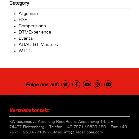
Category
Allgemein
R3E
Competitions
DTMExperience
Events
ADAC GT Masters
WTCC
Folge uns auf:
Vertriebskontakt
KW automotive Abteilung RaceRoom, Aspachweg 14, DE –
74427 Fichtenberg – Telefon: +49 7971 / 9630-180 – Fax: +49
7971 / 9630-77189 - E-Mail:
info@RaceRoom.com