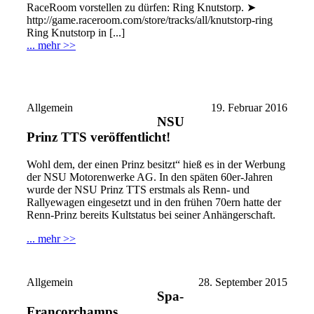
RaceRoom vorstellen zu dürfen: Ring Knutstorp. ➤
http://game.raceroom.com/store/tracks/all/knutstorp-ring
Ring Knutstorp in [...]
... mehr >>
Allgemein
19. Februar 2016
NSU
Prinz TTS veröffentlicht!
Wohl dem, der einen Prinz besitzt“ hieß es in der Werbung
der NSU Motorenwerke AG. In den späten 60er-Jahren
wurde der NSU Prinz TTS erstmals als Renn- und
Rallyewagen eingesetzt und in den frühen 70ern hatte der
Renn-Prinz bereits Kultstatus bei seiner Anhängerschaft.
... mehr >>
Allgemein
28. September 2015
Spa-
Francorchamps