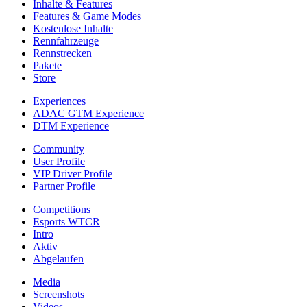
Inhalte & Features
Features & Game Modes
Kostenlose Inhalte
Rennfahrzeuge
Rennstrecken
Pakete
Store
Experiences
ADAC GTM Experience
DTM Experience
Community
User Profile
VIP Driver Profile
Partner Profile
Competitions
Esports WTCR
Intro
Aktiv
Abgelaufen
Media
Screenshots
Videos