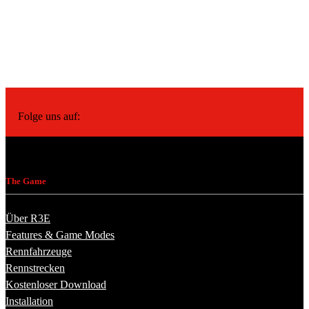
Folge uns auf:
The Game
Über R3E
Features & Game Modes
Rennfahrzeuge
Rennstrecken
Kostenloser Download
Installation