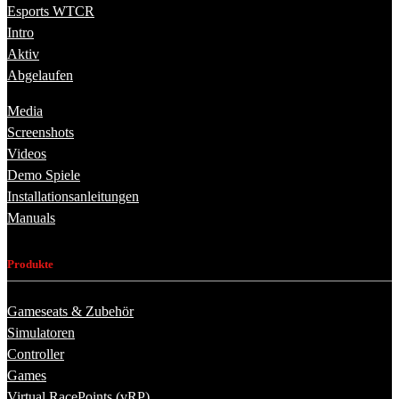
Esports WTCR
Intro
Aktiv
Abgelaufen
Media
Screenshots
Videos
Demo Spiele
Installationsanleitungen
Manuals
Produkte
Gameseats & Zubehör
Simulatoren
Controller
Games
Virtual RacePoints (vRP)