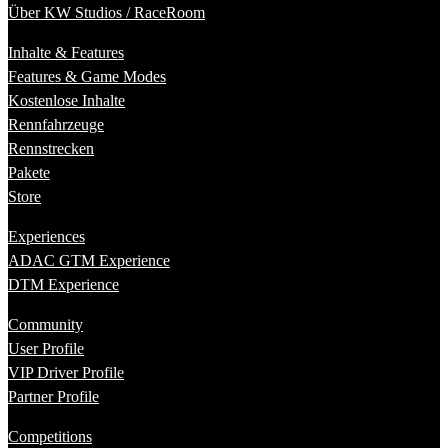
Über KW Studios / RaceRoom
Inhalte & Features
Features & Game Modes
Kostenlose Inhalte
Rennfahrzeuge
Rennstrecken
Pakete
Store
Experiences
ADAC GTM Experience
DTM Experience
Community
User Profile
VIP Driver Profile
Partner Profile
Competitions