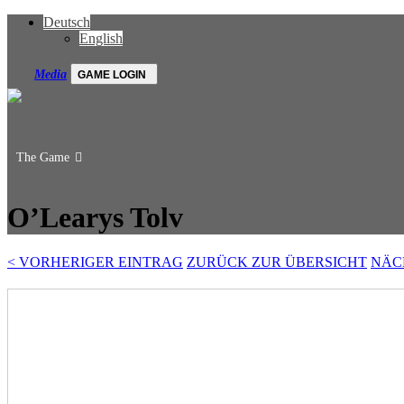
Deutsch
English
Media
GAME LOGIN
The Game
O’Learys Tolv
<
VORHERIGER EINTRAG
ZURÜCK ZUR ÜBERSICHT
NÄC