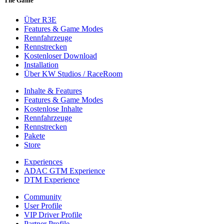
The Game
Über R3E
Features & Game Modes
Rennfahrzeuge
Rennstrecken
Kostenloser Download
Installation
Über KW Studios / RaceRoom
Inhalte & Features
Features & Game Modes
Kostenlose Inhalte
Rennfahrzeuge
Rennstrecken
Pakete
Store
Experiences
ADAC GTM Experience
DTM Experience
Community
User Profile
VIP Driver Profile
Partner Profile