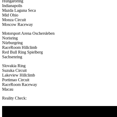
Hungaroring
Indianapolis
Mazda Laguna Seca
Mid Ohio
Monza Circuit
Moscow Raceway
Motorsport Arena Oschersleben
Norisring
Nürburgring
RaceRoom Hillclimb
Red Bull Ring Spielberg
Sachsenring
Slovakia Ring
Suzuka Circuit
Lakeview Hillclimb
Portimao Circuit
RaceRoom Raceway
Macau
Reality Check: