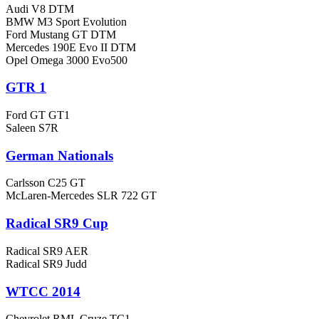
Audi V8 DTM
BMW M3 Sport Evolution
Ford Mustang GT DTM
Mercedes 190E Evo II DTM
Opel Omega 3000 Evo500
GTR 1
Ford GT GT1
Saleen S7R
German Nationals
Carlsson C25 GT
McLaren-Mercedes SLR 722 GT
Radical SR9 Cup
Radical SR9 AER
Radical SR9 Judd
WTCC 2014
Chevrolet RML Cruze TC1