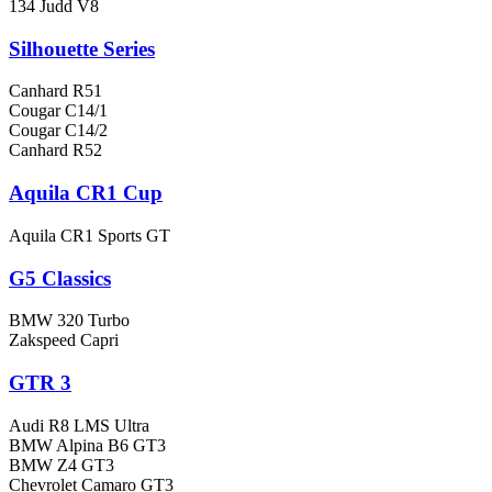
134 Judd V8
Silhouette Series
Canhard R51
Cougar C14/1
Cougar C14/2
Canhard R52
Aquila CR1 Cup
Aquila CR1 Sports GT
G5 Classics
BMW 320 Turbo
Zakspeed Capri
GTR 3
Audi R8 LMS Ultra
BMW Alpina B6 GT3
BMW Z4 GT3
Chevrolet Camaro GT3