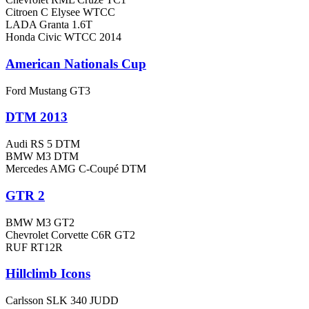
Citroen C Elysee WTCC
LADA Granta 1.6T
Honda Civic WTCC 2014
American Nationals Cup
Ford Mustang GT3
DTM 2013
Audi RS 5 DTM
BMW M3 DTM
Mercedes AMG C-Coupé DTM
GTR 2
BMW M3 GT2
Chevrolet Corvette C6R GT2
RUF RT12R
Hillclimb Icons
Carlsson SLK 340 JUDD