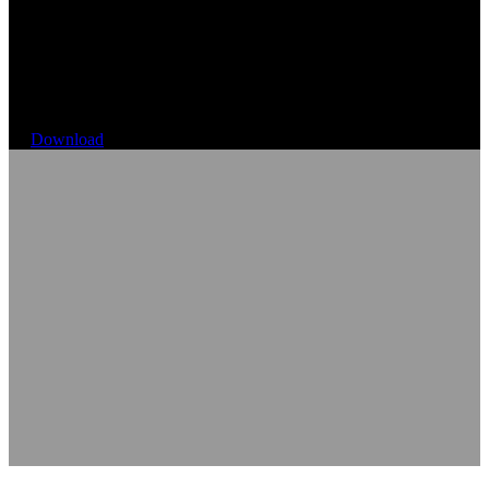
Hole dir die ADAC GT
Masters Demo
Download