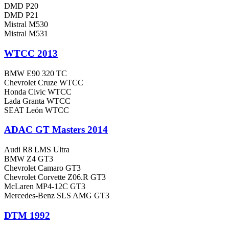
DMD P20
DMD P21
Mistral M530
Mistral M531
WTCC 2013
BMW E90 320 TC
Chevrolet Cruze WTCC
Honda Civic WTCC
Lada Granta WTCC
SEAT León WTCC
ADAC GT Masters 2014
Audi R8 LMS Ultra
BMW Z4 GT3
Chevrolet Camaro GT3
Chevrolet Corvette Z06.R GT3
McLaren MP4-12C GT3
Mercedes-Benz SLS AMG GT3
DTM 1992